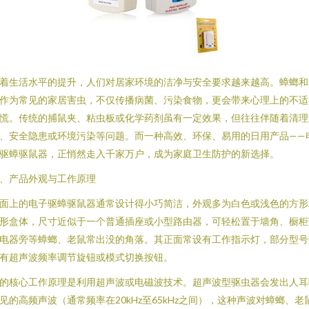
着生活水平的提升，人们对居家环境的洁净与安全要求越来越高。蟑螂和
作为常见的家居害虫，不仅传播病菌、污染食物，更会带来心理上的不适
慌。传统的捕鼠夹、粘虫板或化学药剂虽有一定效果，但往往伴随着清理
、安全隐患或环境污染等问题。而一种高效、环保、易用的日用产品——
驱蟑驱鼠器，正悄然走入千家万户，成为家庭卫生防护的新选择。
、产品外观与工作原理
面上的电子驱蟑驱鼠器通常设计得小巧简洁，外观多为白色或浅色的方形
形盒体，尺寸近似于一个普通插座或小型路由器，可轻松置于墙角、橱柜
电器旁等蟑螂、老鼠常出没的角落。其正面常设有工作指示灯，部分型号
有超声波频率调节旋钮或模式切换按钮。
的核心工作原理是利用超声波或电磁波技术。超声波型驱虫器会发出人耳
见的高频声波（通常频率在20kHz至65kHz之间），这种声波对蟑螂、老