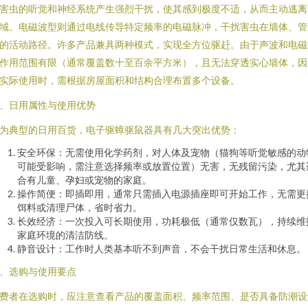
害虫的听觉和神经系统产生强烈干扰，使其感到极度不适，从而主动逃离
域。电磁波型则通过电线传导特定频率的电磁脉冲，干扰害虫在墙体、管
的活动路径。许多产品兼具两种模式，实现全方位驱赶。由于声波和电磁
作用范围有限（通常覆盖数十至百余平方米），且无法穿透实心墙体，因
实际使用时，需根据房屋面积和结构合理布置多个设备。
、日用属性与使用优势
为典型的日用百货，电子驱蟑驱鼠器具有几大突出优势：
安全环保：无需使用化学药剂，对人体及宠物（猫狗等听觉敏感的动
可能受影响，需注意选择频率或放置位置）无害，无残留污染，尤其
合有儿童、孕妇或宠物的家庭。
操作简便：即插即用，通常只需插入电源插座即可开始工作，无需更
饵料或清理尸体，省时省力。
长效经济：一次投入可长期使用，功耗极低（通常仅数瓦），持续维
家庭环境的清洁防线。
静音设计：工作时人类基本听不到声音，不会干扰日常生活和休息。
、选购与使用要点
费者在选购时，应注意查看产品的覆盖面积、频率范围、是否具备防潮设