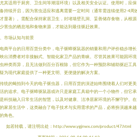
尤其适用于厨房、卫生间等潮湿环境）以及相关安全认证。使用时，应保
备持续开启，因为害虫适应和逃离需要一定时间（通常需连续使用2-4周
才显著）。需配合保持家居卫生，封堵墙壁孔洞、妥善储存食物，从根源
少害虫的栖息地和食物来源，才能达到最佳驱赶效果。
、市场认知与前景
电商平台的日用百货分类中，电子驱蟑驱鼠器的销量和用户评价稳步增长
映出消费者对非接触式、智能化家卫产品的青睐。尽管其效果可能因环境
虫种类而异，且无法做到百分百根除，但它作为一种预防和辅助驱赶工具
疑为现代家庭提供了一种更文明、更便捷的解决方案。
传统的蝇拍到今天的电子驱虫器，日用百货的演进始终围绕着人们对更美
活的追求。电子驱蟑驱鼠器或许只是家庭工具箱中的一个小物件，但它承
是科技融入日常生活的智慧，以及对健康、洁净居家环境的不懈守护。在
的家居生活中，这类融合了电子技术与实用需求的产品，必将扮演越来越
的角色。
如若转载，请注明出处：http://www.ygjnwx.com/product/47.html